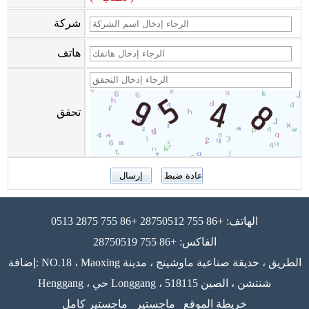
شركة
هاتف
تحقق
الهاتف: +86 755 28750512 +86 755 2875 0513
الفاكس: +86 755 28750519
إضافة: NO.18 ، Maoxing الطريق ، حديقة صناعية ماوشينج ، مدينة
Henggang ، حي Longgang ، 518115 شنتشن ، الصين
خريطة الموقع
ماجستير
ماجستير كامل