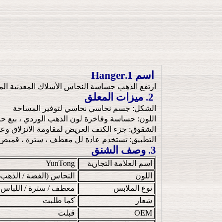
اسم 1.Hanger
ارتفع الذهب حساسة النحاس الأسلاك المعدنية ا
2. ميزات المعلق
الشكل: جسم نحاسي نحاسي لتوفير المساحة
اللون: حساسة وفاخرة لون الذهب الوردي ، بيع حا
الشقوق: جزء الكتف العريض لمقاومة الانزلاق وع
التطبيق: تستخدم عادة لل معطف ، سترة ، قميص ، ال
3. وصف الشنق
اسم العلامة التجارية
YunTong
اللون
النحاس (الفضة / الذهب 
نوع الملابس
معطف / ​​سترة / اللباس
شعار
كما طلبت
OEM
قبلت