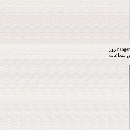
ارتفع الذهب الأسلاك النحاسية المعدنية الملابس hangerdelicate روز الذهب النحاس الأسلاك المعدنية الملابس hangerdelicate روز
بس شماعات