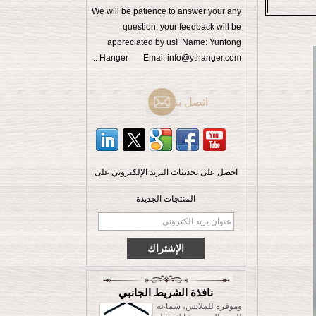
We will be patience to answer your any
question, your feedback will be
appreciated by us! Name: Yuntong
Hanger Emai: info@ythanger.com ...
اتصل بنا
احصل على تحديثات البريد الإلكتروني على
الرجال الملابس الراقية
المنتجات الجديدة
شماعات الخشب الزان
مع قفل شريط الصين
المورد مصنع [MSW 015]
شماعة قميص خشبية
مطلية بالمطاط متينة
وموفرة للملابس، شماعة
للسروال مع مشابك قابلة
نافذة الشريط الجانبي
للتعديل