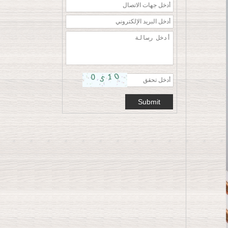
معطف سترة شماعات
الملابس
تخصيص شماعات
بلاستيكية حمراء مخملية
ساخنة مخصصة لعيد
الميلاد ورأس السنة
الجديدة