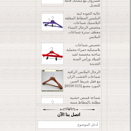
عالية الجودة لينة
الملمس المطاط المغلفة
البلاستيك شماعات
مخصص الرجال النساء
معطف سترة شماعات
الملابس
تخصيص شماعات
بلاستيكية حمراء مخملية
ساخنة مخصصة لعيد
الميلاد ورأس السنة
الجديدة
الرجال الملابس الراقية
شماعات الخشب الزان
مع قفل شريط الصين
المورد مصنع [MSW 015]
شماعة قميص خشبية
مطلية بالمطاط متينة
وموفرة للملابس، شماعة
للسروال مع مشابك قابلة
للتعديل
عالية الجودة لينة
اتصل بنا الآن
الملمس المطاط المغلفة
البلاستيك شماعات
مخصص الرجال النساء