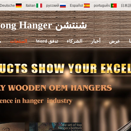
Deutsche
Italian
русский
Español
português
日本
شنتشن Yuntong Hanger
ا
عرض
أخبار
الشركاء
تدفق Word
المنتجات
م