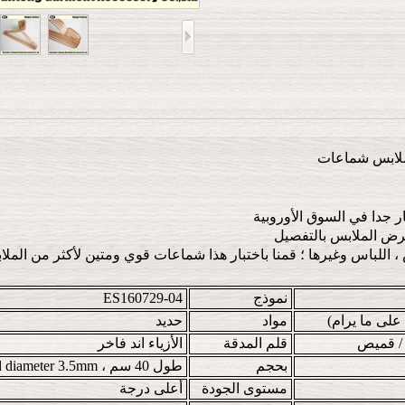
لملابس شماعات
ر جدا في السوق الأوروبية
رض الملابس بالتفصيل
لباس وغيرها ؛ قمنا باختبار هذا شماعات قوي ومتين لأكثر من الملابس s
نموذج
ES160729-04
على ما يرام)
مواد
حديد
 / قميص
قلم المدقة
الأزياء اند فاخر
بحجم
طول 40 سم ، Wired diameter 3.5mm
مستوى الجودة
أعلى درجة