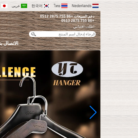
Nederlands
ไทย
한국어
عربى
語
دعم المبيعات +86 755 2875 0512
+86 755 2875 0513
اطلب اقتباس
الاتصال بن