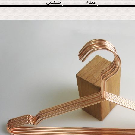
ميناء
شنتشن