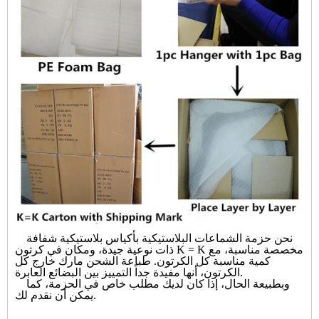
نحن حزمة الشماعات البلاستيكية بأكياس بلاستيكية شفافة
ذات نوعية جيدة، ومكان في كرتون K = K مخصصة مناسبة، مع
كمية مناسبة كل الكرتون. طباعة الشحن مارك خارج كل
الكرتون، أنها مفيدة جداً التمييز بين البضائع العابرة.
وبطبيعة الحال، إذا كان لديك مطلب خاص في الحزمة، كما
يمكن أن نقدم لك.