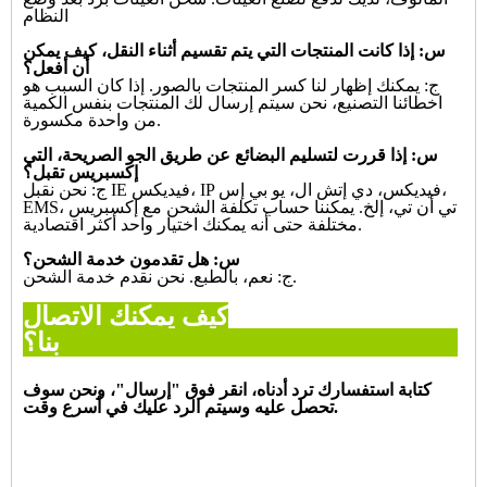
النظام
س: إذا كانت المنتجات التي يتم تقسيم أثناء النقل، كيف يمكن
أن أفعل؟
ج: يمكنك إظهار لنا كسر المنتجات بالصور. إذا كان السبب هو
اخطائنا التصنيع، نحن سيتم إرسال لك
المنتجات بنفس الكمية
من واحدة مكسورة.
س: إذا قررت لتسليم البضائع عن طريق الجو الصريحة، التي
إكسبريس تقبل؟
ج: نحن نقبل IE فيديكس، IP فيديكس، دي إتش ال، يو بي إس،
EMS، تي أن تي، إلخ. يمكننا حساب تكلفة الشحن مع إكسبريس
أنه يمكنك اختيار واحد أكثر اقتصادية.
مختلفة حتى
س: هل تقدمون خدمة الشحن؟
ج: نعم، بالطبع. نحن نقدم خدمة الشحن.
كيف يمكنك الاتصال
بنا؟
كتابة استفسارك ترد أدناه، انقر فوق "
إرسال
"، ونحن سوف
تحصل عليه وسيتم الرد عليك في أسرع وقت.