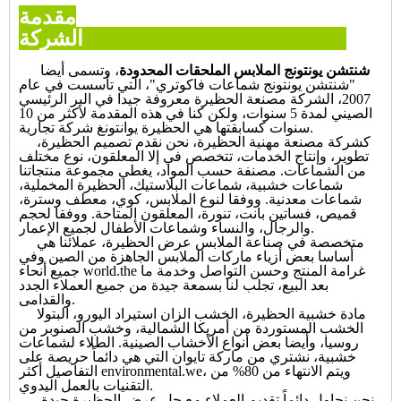
مقدمة
الشركة
شنتشن يونتونج الملابس الملحقات المحدودة
، وتسمى أيضا
"شنتشن يونتونج شماعات فاكوتري"، التي تأسست في عام
2007، الشركة مصنعة الحظيرة معروفة جيدا في البر الرئيسي
الصيني لمدة 5 سنوات، ولكن كنا في هذه المقدمة لأكثر من 10
سنوات كسابقتها هي الحظيرة يوانتونغ شركة تجارية.
كشركة مصنعة مهنية الحظيرة، نحن نقدم تصميم الحظيرة،
تطوير، وإنتاج الخدمات، تتخصص في إلا المعلقون، نوع مختلف
من الشماعات. مصنفة حسب المواد، يغطي مجموعة منتجاتنا
شماعات خشبية، شماعات البلاستيك، الحظيرة المخملية،
شماعات معدنية. ووفقا لنوع الملابس، كوي، معطف وسترة،
قميص، فساتين بانت، تنورة، المعلقون المتاحة. ووفقا لحجم
والرجال، والنساء وشماعات الأطفال لجميع الإعمار.
متخصصة في صناعة الملابس عرض الحظيرة، عملائنا هي
أساسا بعض أزياء ماركات الملابس الجاهزة من الصين وفي
جميع أنحاء world.the غرامة المنتج وحسن التواصل وخدمة ما
بعد البيع، تجلب لنا بسمعة جيدة من جميع العملاء الجدد
والقدامى.
مادة خشبية الحظيرة، الخشب الزان استيراد اليورو، البتولا
الخشب المستوردة من أمريكا الشمالية، وخشب الصنوبر من
روسيا، وأيضا بعض أنواع الأخشاب الصينية. الطلاء لشماعات
خشبية، نشتري من ماركة تايوان التي هي دائماً حريصة على
التفاصيل أكثر environmental.we، ويتم الانتهاء من 80% من
التقنيات بالعمل اليدوي.
نحن نحاول دائماً تقديم العملاء مع حل عرض الحظيرة جيدة،