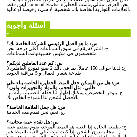
ليس فقط commodity.what نحن العرض مثالي يناسب الحظيرة
العلامات التجارية الخاصة بك، شخصية، لا شيء رخيصة أو غالية.
أسئلة وأجوبة--
س: ما هو العمل الرئيسي للشركة الخاصة بك؟
ج: الشركة يقع في سوق الشماعات أعلى درجة. نحن
متخصصون في ملابس خشبية/بانت الشماعات
س: كم عدد العاملين لديكم؟
ج: لدينا حوالي 150 عاملاً، بما في ذلك 2 صنع نموذج العاملين 3
طباعة شعار العمال و 5 مراقبة الجودة.
س: هل من الممكن جعل النمط الحظيرة الخاصة بناء على
طلبي، مثل الحجم، والمواد والتجهيزات ولون؟
ج: يتوفر التخصيص، يمكنك إظهار لنا خطة التصميم، وأنه من
الأفضل لشحن لنا النموذج الخاص بك.
س: هل جعل العلامة الخاصة؟
ج: نعم، نحن نقدم هذه الخدمة.
س: هل تقدم عينة مجانية؟
ج: بطبيعة الحال، إذا العينة هو النمط الموحد، نقوم بتقديم عينة
مجانية دون الشحن. إذا كنت ترغب في العينة
النمط غير
المألوف، لديك لدفع لصنع العينات. شحن العينات برد بعد وضع