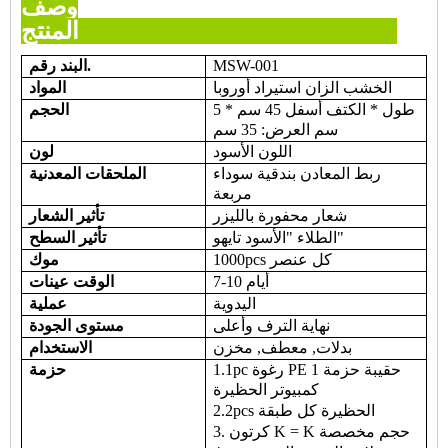
وصف
المنتج
MSW-001
البند رقم.
الخشب الزان استيراد أوروبا
المواد
طول * الكتف أسفل 45 سم * 5
الحجم
سم العرض: 35 سم
اللون الأسود
لون
ربط المعادن بندقية سوداء
الملحقات المعدنية
مربعة
شعار محفورة بالليزر
تأثير الشعار
الطلاء "الأسود تايهو"
تأثير السطح
1000pcs كل عنصر
موك
7-10 أيام
الوقت عينات
اليدوية
عملية
نهاية الترف وأعلى
مستوى الجودة
بدلات, معطف, مخزن
الاستخدام
1.1pc رغوة PE حقيبة حزمة 1
حزمة
كمبيوتر الحظيرة
2.2pcs الحظيرة كل طبقة
3. كرتون K = K حجم مخصصة