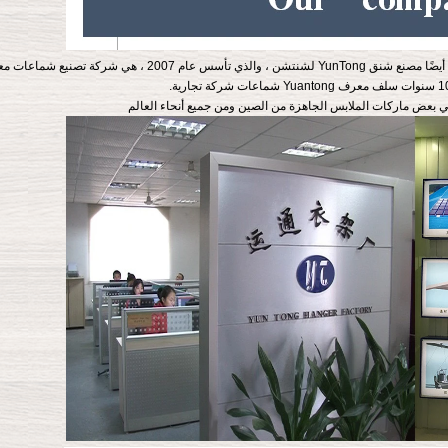
Shhenzhen YunTong Garment Accessory Co.، Ltd ، وتسمى أيضًا مصنع شنق YunTong لشنتشن ، والذي تأسس عا
ض ماركات الملابس الجاهزة من الصين ومن جميع أنحاء العالم