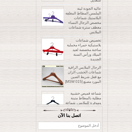
الملمس المطاط المغلفة
البلاستيك شماعات
مخصص الرجال النساء
معطف سترة شماعات
الملابس
تخصيص شماعات
بلاستيكية حمراء مخملية
ساخنة مخصصة لعيد
الميلاد ورأس السنة
الجديدة
الرجال الملابس الراقية
شماعات الخشب الزان
مع قفل شريط الصين
المورد مصنع [MSW 015]
شماعة قميص خشبية
مطلية بالمطاط متينة
وموفرة للملابس، شماعة
للسروال مع مشابك قابلة
للتعديل
عالية الجودة لينة
الملمس المطاط المغلفة
اتصل بنا الآن
البلاستيك شماعات
مخصص الرجال النساء
معطف سترة شماعات