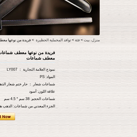
منزل، بيت
>
فئة
>
توافد المخملية الحظيرة
>
فريدة من نوعها مع
فريدة من نوعها معطف شماعات 
معطف شماعات
نموذج العلامة التجارية ： LY007
المواد: PS
شماعات شعار ： حار ختم شعار الذ
علاقة اللون: أسود
شماعات الحجم: 38 سم * 4.5 سم
الجزء المعدني من شماعات: الذهب هو