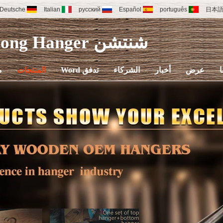
Deutsche
Italian
русский
Español
português
日本
شنتشن Yuntong Hanger
ا
عرض
أخبار
الشركاء
تدفق Word
المنتجات
م