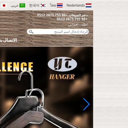
Nederlands
ไทย
한국어
عربى
語
دعم المبيعات +86 755 2875 0512
+86 755 2875 0513
اطلب اقتباس
الاتصال بن