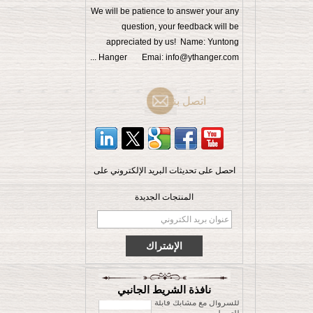
We will be patience to answer your any
question, your feedback will be
appreciated by us! Name: Yuntong
Hanger Emai: info@ythanger.com ...
اتصل بنا
احصل على تحديثات البريد الإلكتروني على
الرجال الملابس الراقية
شماعات الخشب الزان
المنتجات الجديدة
مع قفل شريط الصين
المورد مصنع [MSW 015]
شماعة قميص خشبية
مطلية بالمطاط متينة
وموفرة للملابس، شماعة
للسروال مع مشابك قابلة
للتعديل
نافذة الشريط الجانبي
عالية الجودة لينة