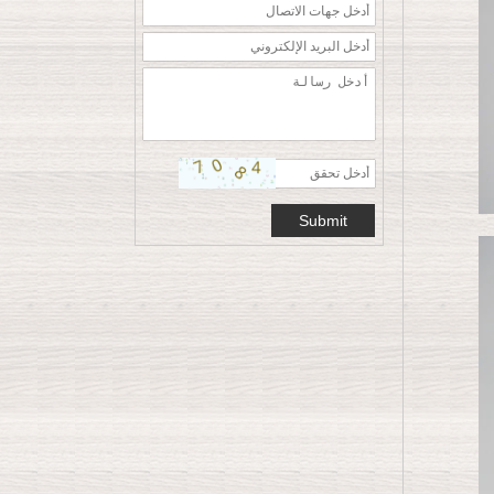
معطف سترة شماعات
الملابس
تخصيص شماعات
بلاستيكية حمراء مخملية
ساخنة مخصصة لعيد
الميلاد ورأس السنة
الجديدة