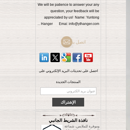
We will be patience to answer your any
question, your feedback will be
appreciated by us! Name: Yuntong
Hanger Emai: info@ythanger.com ...
اتصل بنا
احصل على تحديثات البريد الإلكتروني على
الرجال الملابس الراقية
المنتجات الجديدة
شماعات الخشب الزان
مع قفل شريط الصين
المورد مصنع [MSW 015]
شماعة قميص خشبية
مطلية بالمطاط متينة
وموفرة للملابس، شماعة
نافذة الشريط الجانبي
للسروال مع مشابك قابلة
للتعديل