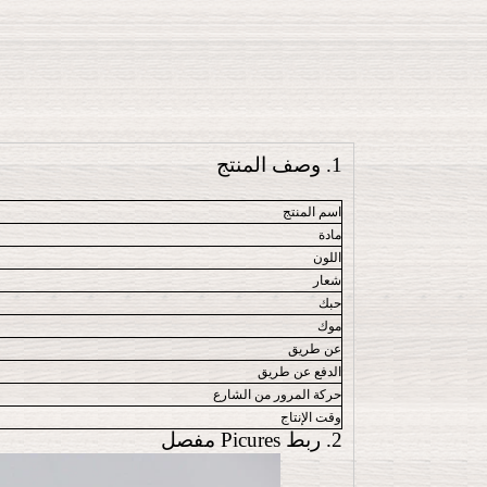
1. وصف المنتج
اسم المنتج
مادة
اللون
شعار
حبك
موك
عن طريق
الدفع عن طريق
حركة المرور من الشارع
وقت الإنتاج
2. ربط Picures مفصل