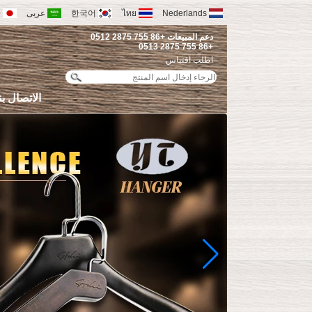
Nederlands
ไทย
한국어
عربى
語
دعم المبيعات +86 755 2875 0512
+86 755 2875 0513
اطلب اقتباس
الاتصال بن