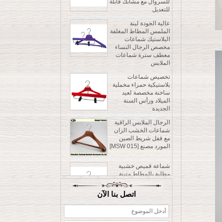
عالية الجودة لينة
الملمس المطاط المغلفة
البلاستيك شماعات
مخصص الرجال النساء
معطف سترة شماعات
الملابس
تخصيص شماعات
بلاستيكية حمراء مخملية
ساخنة مخصصة لعيد
الميلاد ورأس السنة
الجديدة
الرجال الملابس الراقية
شماعات الخشب الزان
مع قفل شريط الصين
المورد مصنع [MSW 015]
شماعة قميص خشبية
مطلية بالمطاط متينة
وموفرة للملابس، شماعة
للسروال مع مشابك قابلة
للتعديل
عالية الجودة لينة
اتصل بنا الآن
الملمس المطاط المغلفة
البلاستيك شماعات
مخصص الرجال النساء