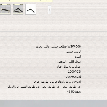
WSW-006 خطاف خشبي عالي الجودة
لوتس خشبي
أسود
شعار الليزر المحفور
هوك مربع نيكل جولة
1000PCS
Jacket.coat
t / t ، paypal ، اتحاد غرب و طريقة أخرى
عن طريق البحر ، عن طريق الجو ، عن طريق التعبير عن الدولي
45-50days