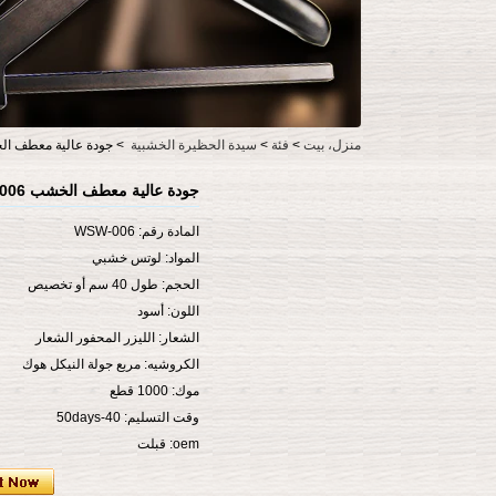
منزل، بيت
>
فئة
>
سيدة الحظيرة الخشبية
>
جودة عالية معطف الخشب -006
جودة عالية معطف الخشب WSM-006 هوك
المادة رقم: WSW-006
المواد: لوتس خشبي
الحجم: طول 40 سم أو تخصيص
اللون: أسود
الشعار: الليزر المحفور الشعار
الكروشيه: مربع جولة النيكل هوك
موك: 1000 قطع
وقت التسليم: 40-50days
oem: قبلت