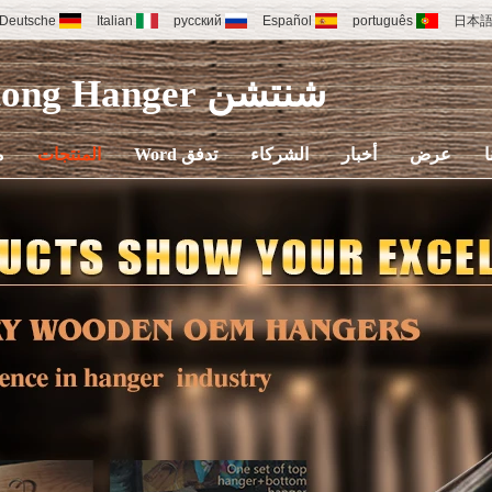
Deutsche
Italian
русский
Español
português
日本
شنتشن Yuntong Hanger
ا
عرض
أخبار
الشركاء
تدفق Word
المنتجات
م