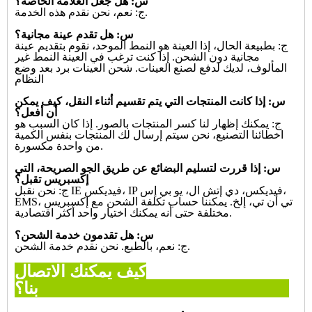
س: هل جعل العلامة الخاصة؟
ج: نعم، نحن نقدم هذه الخدمة.
س: هل تقدم عينة مجانية؟
ج: بطبيعة الحال، إذا العينة هو النمط الموحد، نقوم بتقديم عينة
مجانية دون الشحن. إذا كنت ترغب في العينة
النمط غير
المألوف، لديك لدفع لصنع العينات. شحن العينات برد بعد وضع
النظام
س: إذا كانت المنتجات التي يتم تقسيم أثناء النقل، كيف يمكن
أن أفعل؟
ج: يمكنك إظهار لنا كسر المنتجات بالصور. إذا كان السبب هو
اخطائنا التصنيع، نحن سيتم إرسال لك
المنتجات بنفس الكمية
من واحدة مكسورة.
س: إذا قررت لتسليم البضائع عن طريق الجو الصريحة، التي
إكسبريس تقبل؟
ج: نحن نقبل IE فيديكس، IP فيديكس، دي إتش ال، يو بي إس،
EMS، تي أن تي، إلخ. يمكننا حساب تكلفة الشحن مع إكسبريس
أنه يمكنك اختيار واحد أكثر اقتصادية.
مختلفة حتى
س: هل تقدمون خدمة الشحن؟
ج: نعم، بالطبع. نحن نقدم خدمة الشحن.
كيف يمكنك الاتصال
بنا؟