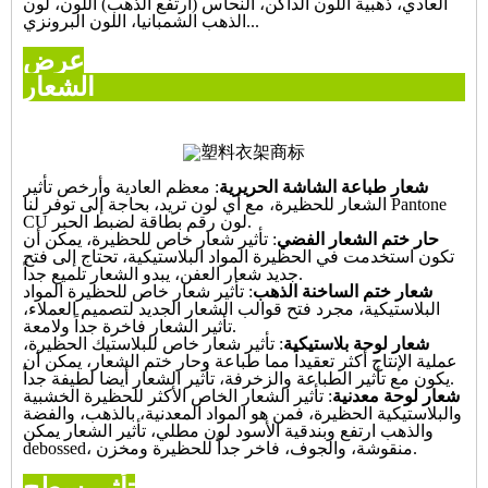
العادي، ذهبية اللون الداكن، النحاس (ارتفع الذهب) اللون، لون
الذهب الشمبانيا، اللون البرونزي...
عرض
لشعار
شعار طباعة الشاشة الحريرية
: معظم العادية وأرخص تأثير
الشعار للحظيرة، مع أي لون تريد، بحاجة إلى توفر لنا Pantone
CU لون رقم بطاقة لضبط الحبر.
حار ختم الشعار الفضي
: تأثير شعار خاص للحظيرة، يمكن أن
تكون استخدمت في الحظيرة المواد البلاستيكية، تحتاج إلى فتح
جديد شعار العفن، يبدو الشعار تلميع جداً.
شعار ختم الساخنة الذهب
: تأثير شعار خاص للحظيرة المواد
البلاستيكية، مجرد فتح قوالب الشعار الجديد لتصميم العملاء،
تأثير الشعار فاخرة جداً ولامعة.
شعار لوحة بلاستيكية
: تأثير شعار خاص للبلاستيك الحظيرة،
عملية الإنتاج أكثر تعقيداً مما طباعة وحار ختم الشعار، يمكن أن
يكون مع تأثير الطباعة والزخرفة، تأثير الشعار أيضا لطيفة جداً.
شعار لوحة معدنية
: تأثير الشعار الخاص الأكثر للحظيرة الخشبية
والبلاستيكية الحظيرة، فمن هو المواد المعدنية، بالذهب، والفضة
والذهب ارتفع وبندقية الأسود لون مطلي، تأثير الشعار يمكن
debossed، منقوشة، والجوف، فاخر جداً للحظيرة ومخزن.