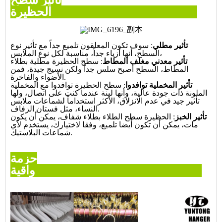
تأثير سطح
الحظيرة
تأثير مطلي
: سوف تكون المعلقون تلميع جداً مع تأثير نوع
السطح، أنها أزياء جداً، مناسبة لكل نوع الملابس،
تأثير معدني مغلف المطاط
: سطح الحظيرة مطلية بطلاء
المطاط، السطح أصبح سلس جداً ولكن نسيج جيدة، فمن
الأضواء والفاخرة.
تأثير المخملية توافدوا
: سطح الحظيرة توافدوا مع المخملية
الملونة ذات جودة عالية، وأنها لينة عندما كنت على اتصال، ولها
تأثير جيد في عدم الانزلاق، الأكثر استخداماً لشماعات ملابس
النساء، مثل فستان الزفاف.
تأثير الخبز
: الحظيرة سطح الطلاء بطلاء شفاف، يمكن أن يكون
مات، يمكن أن تكون أيضا تلميع، وفقا لاختيارك، يستخدم لأي
شماعات البلاستيك.
حزمة
واقية