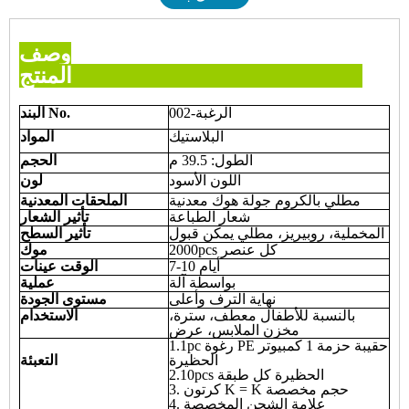
وصف
المنتج
الرغبة-002
o.
N
البند
البلاستيك
المواد
الطول: 39.5 م
الحجم
اللون الأسود
لون
مطلي بالكروم جولة هوك معدنية
الملحقات المعدنية
شعار الطباعة
تأثير الشعار
المخملية، روبيريز، مطلي يمكن قبول
تأثير السطح
2000pcs كل عنصر
موك
7-10 أيام
الوقت عينات
بواسطة آلة
عملية
نهاية الترف وأعلى
مستوى الجودة
بالنسبة للأطفال معطف، سترة،
الاستخدام
مخزن الملابس، عرض
1.1pc رغوة PE حقيبة حزمة 1 كمبيوتر
الحظيرة
التعبئة
2.10pcs الحظيرة كل طبقة
3. كرتون K = K حجم مخصصة
4. علامة الشحن المخصصة