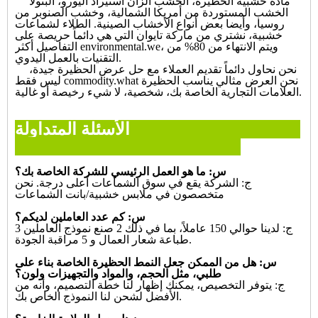
مادة خشبية الحظيرة، الخشب الزان استيراد اليورو، البتولا
الخشب المستوردة من أمريكا الشمالية، وخشب الصنوبر من
روسيا، وأيضا بعض أنواع الأخشاب الصينية. الطلاء لشماعات
خشبية، نشتري من ماركة تايوان التي هي دائماً حريصة على
التفاصيل أكثر environmental.we، ويتم الانتهاء من 80% من
التقنيات بالعمل اليدوي.
نحن نحاول دائماً تقديم العملاء مع حل عرض الحظيرة جيدة،
ليس فقط commodity.what نحن العرض مثالي يناسب الحظيرة
العلامات التجارية الخاصة بك، شخصية، لا شيء رخيصة أو غالية.
الأسئلة المتداولة
س: ما هو العمل الرئيسي للشركة الخاصة بك؟
ج: الشركة يقع في سوق الشماعات أعلى درجة. نحن
متخصصون في ملابس خشبية/بانت الشماعات
س: كم عدد العاملين لديكم؟
ج: لدينا حوالي 150 عاملاً، بما في ذلك 2 صنع نموذج العاملين 3
طباعة شعار العمال و 5 مراقبة الجودة.
س: هل من الممكن جعل النمط الحظيرة الخاصة بناء على
طلبي، مثل الحجم، والمواد والتجهيزات ولون؟
ج: يتوفر التخصيص، يمكنك إظهار لنا خطة التصميم، وأنه من
الأفضل لشحن لنا النموذج الخاص بك.