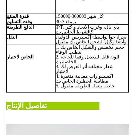
150000-300000 كل شهر
قدرة المنتج
30-35 يوما
وقت التسليم
T/T، بأي بال، وغرب الاتحاد وأكثر
الدفع الطريقة
كالشرط الخاص بك
بحرا، جوا بواسطة إكسبريس الدولية،
النقل
وأيضا وكيل الشحن الخاص بك مقبول
1. حجم مخصص والشكل الخاص بك
يتطلب الوفاء
2. اللون قابل للتعديل وفقا للحاجة
الخاص لاختيار
الخاصة بك
3. شعار مختلفة أثر العرض لك
الاختيار
4. اكسسوارات معدنية متغيرة
مطابقة الحظيرة الخاص بك
5. خاصة بتعبئة الطريقة مقبول
تفاصيل الإنتاج