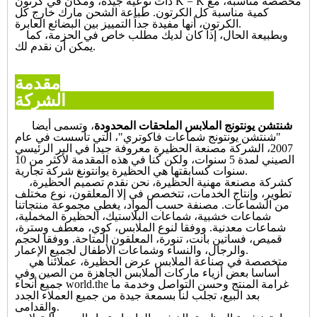
ذات نوعية جيدة، ومكان في كرتون K = K مخصصة مناسبة، مع
كمية مناسبة كل الكرتون. طباعة الشحن مارك خارج كل
الكرتون، أنها مفيدة جداً التمييز بين البضائع العابرة.
وبطبيعة الحال، إذا كان لديك مطلب خاص في الحزمة، كما
يمكن أن نقدم لك.
مقدمة
الشركة
شنتشن يونتونج الملابس الملحقات المحدودة
، وتسمى أيضا
"شنتشن يونتونج شماعات فاكوتري"، التي تأسست في عام
2007، الشركة مصنعة الحظيرة معروفة جيدا في البر الرئيسي
الصيني لمدة 5 سنوات، ولكن كنا في هذه المقدمة لأكثر من 10
سنوات كسابقتها هي الحظيرة يوانتونغ شركة تجارية.
كشركة مصنعة مهنية الحظيرة، نحن نقدم تصميم الحظيرة،
تطوير، وإنتاج الخدمات، تتخصص في إلا المعلقون، نوع مختلف
من الشماعات. مصنفة حسب المواد، يغطي مجموعة منتجاتنا
شماعات خشبية، شماعات البلاستيك، الحظيرة المخملية،
شماعات معدنية. ووفقا لنوع الملابس، كوي، معطف وسترة،
قميص، فساتين بانت، تنورة، المعلقون المتاحة. ووفقا لحجم
والرجال، والنساء وشماعات الأطفال لجميع الإعمار.
متخصصة في صناعة الملابس عرض الحظيرة، عملائنا هي
أساسا بعض أزياء ماركات الملابس الجاهزة من الصين وفي
جميع أنحاء world.the غرامة المنتج وحسن التواصل وخدمة ما
بعد البيع، تجلب لنا بسمعة جيدة من جميع العملاء الجدد
والقدامى.