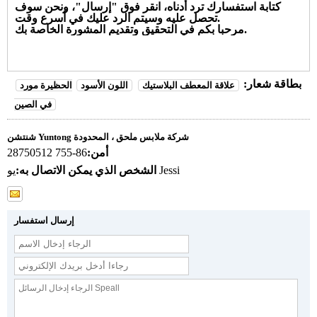
كتابة استفسارك ترد أدناه، انقر فوق "
إرسال
"، ونحن سوف
تحصل عليه وسيتم الرد عليك في أسرع وقت.
مرحبا بكم في التحقيق وتقديم المشورة الخاصة بك.
بطاقة شعار:
علاقة المعطف البلاستيك
اللون الأسود
الحظيرة مورد
في الصين
شنتشن Yuntong شركة ملابس ملحق ، المحدودة
أمن:
86-755 28750512
يو Jessi
الشخص الذي يمكن الاتصال به:
إرسال استفسار