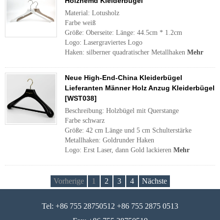
Holzhemd Kleiderbügel
Material: Lotusholz
Farbe weiß
Größe: Oberseite: Länge: 44.5cm * 1.2cm
Logo: Lasergraviertes Logo
Haken: silberner quadratischer Metallhaken
Mehr
Neue High-End-China Kleiderbügel
Lieferanten Männer Holz Anzug Kleiderbügel
[WST038]
Beschreibung: Holzbügel mit Querstange
Farbe schwarz
Größe: 42 cm Länge und 5 cm Schulterstärke
Metallhaken: Goldrunder Haken
Logo: Erst Laser, dann Gold lackieren
Mehr
Vorherige
1
2
3
4
Nächste
Tel: +86 755 28750512 +86 755 2875 0513