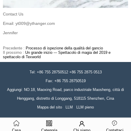
Contact Us
Email: yt009@ythanger.com
Jennifer
Precedente :
Processo di ispezione della qualità del gancio
Il prossimo :
Un grande inizio --- Spettacolo di magia del 2019 e
spettacolo di Texworld
Tel: +86 755 28750512 +86 755 2875 0513
Fax: +86 755 28750519
Aggiungi: NO.18, Maoxing Road, parco industriale Maosheng, città di
Henggang, distretto di Longgang, 518115 Shenzhen, Cina
Mappa del sito
LLM
LLM pieno
Casa
Categoria
Chi siamo
Contattaci