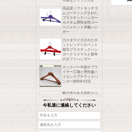
高品質ソフトタッチゴ
ムコーティングされた
プラスチックハンガー
カスタム男性女性コー
トジャケット洋服ハン
ガー
カスタマイズされたホ
ットレッドベルベット
植毛プラスチックハン
ガークリスマスと新年
のギフトハンガー
ロックバー中国サプラ
イヤー工場と男性服ハ
イエンドブナウッドハ
ンガー[MSW 015]
耐久性のある節約スペ
ースゴムコーティング
された木製ハンガーシ
ャツコート洋服ハンガ
今私達に連絡してください
ーパンツハンガー調節
可能なクリップ付き
高品質ソフトタッチゴ
ムコーティングされた
プラスチックハンガー