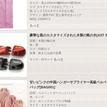
サイズ：長さ160cm×幅60cm×3部25cm
ロゴ: カスタマイズされたプリント
色: ピンク (カスタマイズされた色)
デザイン: 透明 PVC 窓と両手付きバッグ
MOQ: 1000PCS
もっと
豪華な黒のカスタマイズされた木製の靴の木[AST 0
説明：木製の靴の木
色：黒
ロゴ：印刷ロゴ
金属：銀または金の金属
もっと
サイズ：42ヤード
甘いピンクの中国ハンガーサプライヤー高級ベルベ
バッグ[BAG001]
説明：ベルベットガーメントバッグ
色：ピンク
ロゴ：ホットスタンプロゴ/刺繍
サイズ：カスタマイズされた