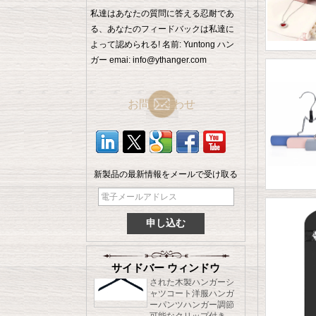
私達はあなたの質問に答える忍耐であ
る、あなたのフィードバックは私達に
よって認められる! 名前: Yuntong ハン
ガー emai: info@ythanger.com
お問い合わせ
新製品の最新情報をメールで受け取る
ロックバー中国サプラ
イヤー工場と男性服ハ
イエンドブナウッドハ
ンガー[MSW 015]
耐久性のある節約スペ
ースゴムコーティング
サイドバー ウィンドウ
された木製ハンガーシ
ャツコート洋服ハンガ
ーパンツハンガー調節
可能なクリップ付き