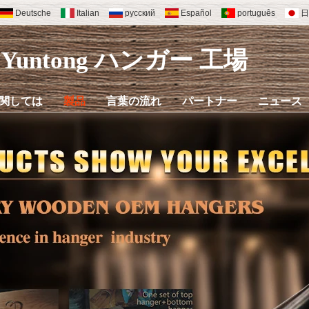
Deutsche
Italian
русский
Español
português
日
Yuntong ハンガー
工場
関しては
製品
言葉の流れ
パートナー
ニュース