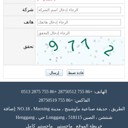
شركة
هاتف
تحقق
الهاتف: +86 755 28750512 +86 755 2875 0513
الفاكس: +86 755 28750519
إضافة: NO.18 ، Maoxing الطريق ، حديقة صناعية ماوشينج ، مدينة
Henggang ، حي Longgang ، 518115 شنتشن ، الصين
خريطة الموقع
ماجستير
ماجستير كامل