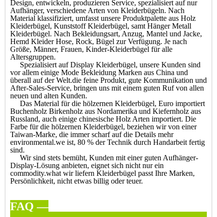
Design, entwickeln, produzieren Service, spezialisiert auf nur
Aufhänger, verschiedene Arten von Kleiderbügeln. Nach
Material klassifiziert, umfasst unsere Produktpalette aus Holz
Kleiderbügel, Kunststoff Kleiderbügel, samt Hänger Metall
Kleiderbügel. Nach Bekleidungsart, Anzug, Mantel und Jacke,
Hemd Kleider Hose, Rock, Bügel zur Verfügung. Je nach
Größe, Männer, Frauen, Kinder-Kleiderbügel für alle
Altersgruppen.
Spezialisiert auf Display Kleiderbügel, unsere Kunden sind
vor allem einige Mode Bekleidung Marken aus China und
überall auf der Welt.die feine Produkt, gute Kommunikation und
After-Sales-Service, bringen uns mit einem guten Ruf von allen
neuen und alten Kunden.
Das Material für die hölzernen Kleiderbügel, Euro importiert
Buchenholz Birkenholz aus Nordamerika und Kiefernholz aus
Russland, auch einige chinesische Holz Arten importiert. Die
Farbe für die hölzernen Kleiderbügel, beziehen wir von einer
Taiwan-Marke, die immer scharf auf die Details mehr
environmental.we ist, 80 % der Technik durch Handarbeit fertig
sind.
Wir sind stets bemüht, Kunden mit einer guten Aufhänger-
Display-Lösung anbieten, eignet sich nicht nur ein
commodity.what wir liefern Kleiderbügel passt Ihre Marken,
Persönlichkeit, nicht etwas billig oder teuer.
FAQ —