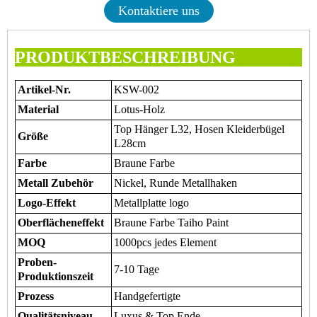
Kontaktiere uns
PRODUKTBESCHREIBUNG
Artikel-Nr.
KSW-002
Material
Lotus-Holz
Top Hänger L32, Hosen Kleiderbügel
Größe
L28cm
Farbe
Braune Farbe
Metall Zubehör
Nickel, Runde Metallhaken
Logo-Effekt
Metallplatte logo
Oberflächeneffekt
Braune Farbe Taiho Paint
MOQ
1000pcs jedes Element
Proben-
7-10 Tage
Produktionszeit
Prozess
Handgefertigte
Qualitätsniveau
Luxus & Top Ende