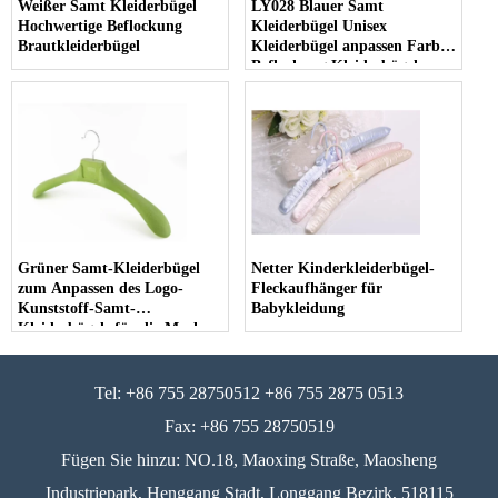
Weißer Samt Kleiderbügel
LY028 Blauer Samt
Hochwertige Beflockung
Kleiderbügel Unisex
Brautkleiderbügel
Kleiderbügel anpassen Farbe
Beflockung Kleiderbügel
Grüner Samt-Kleiderbügel
Netter Kinderkleiderbügel-
zum Anpassen des Logo-
Fleckaufhänger für
Kunststoff-Samt-
Babykleidung
Kleiderbügels für die Marke
Tel: +86 755 28750512 +86 755 2875 0513
Fax: +86 755 28750519
Fügen Sie hinzu: NO.18, Maoxing Straße, Maosheng
Industriepark, Henggang Stadt, Longgang Bezirk, 518115