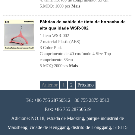
4. tamanho: top de comprimento: 39 cm
5.MOQ: 1000 pcs
Mais
Fábrica de cabide de tinta de borracha de
alta qualidade WSR-002
1.Item:WSR-002
2.material:Plastic(ABS)
3.Color:Pink
Comprimento de 40 cm/fundo 4.Size:Top
comprimento 33cm
5.MOQ:2000pcs
Mais
Anterior
1
2
Próximo
Tel: +86 755 28750512 +86 755 2875 0513
Fax: +86 755 28750519
Adicione: NO.18, estrada de Maoxing, parque industrial de
Maosheng, cidade de Henggang, distrito de Longgang, 518115